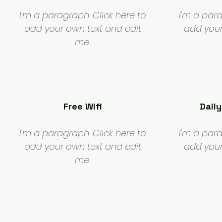
I'm a paragraph. Click here to
I'm a para
add your own text and edit
add your
me.
Free Wifi
Dail
I'm a paragraph. Click here to
I'm a para
add your own text and edit
add your
me.