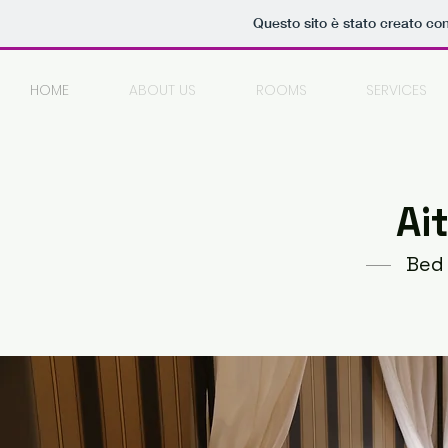
Questo sito è stato creato co
HOME
ABOUT US
ROOMS
SERVICES
Ai
Bed 