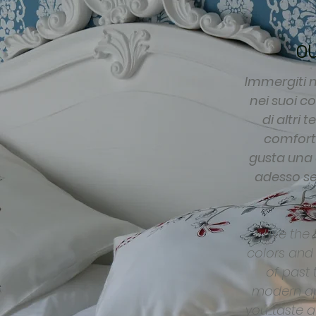
O
Immergiti n
nei suoi co
di altri 
comfort 
gusta una c
adesso se
Live the
colors and 
of past 
modern ap
you...taste 