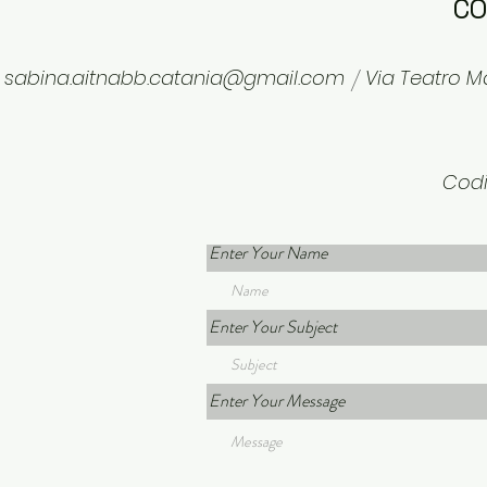
CO
sabina.aitnabb.catania@gmail.com
Via Teatro Ma
/
Codi
Enter Your Name
Enter Your Subject
Enter Your Message