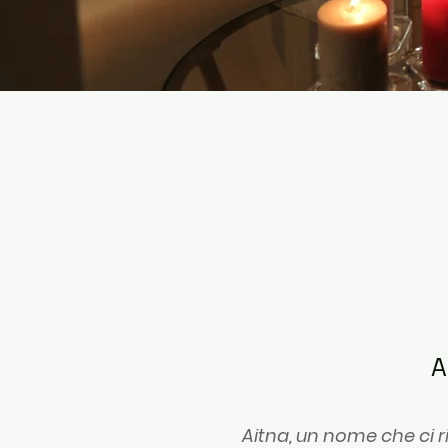
A
Aitna, un nome che ci r