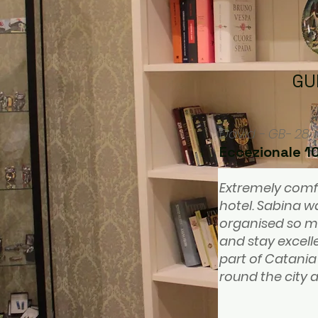
GU
David - GB- 28
Eccezionale 1
Extremely comf
hotel. Sabina w
organised so m
and stay excell
part of Catania
round the city 